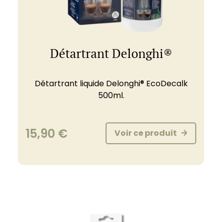
Détartrant Delonghi®
Détartrant liquide Delonghi® EcoDecalk
500ml.
15,90
€
Voir ce produit