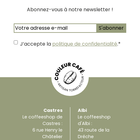
Abonnez-vous à notre newsletter !
E-
mail
*
J’accepte la
politique de confidentialité
.
*
Castres
Albi
Le coffeeshop de
Le coffeeshop
Castres :
d'Albi :
6 rue Henry le
43 route de la
Châtelier
Drêche