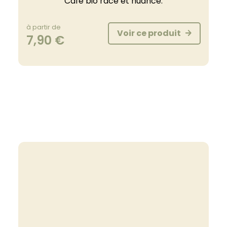
Café bio racé et nuancé.
à partir de
Voir ce produit
7,90
€