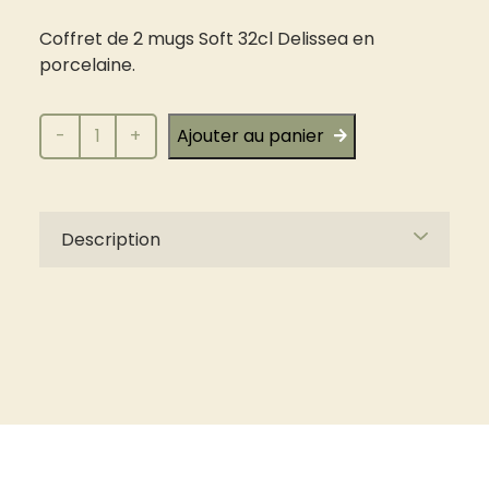
Coffret de 2 mugs Soft 32cl Delissea en
porcelaine.
quantité
-
+
Ajouter au panier
de
Coffret
2
mugs
Description
Delissea