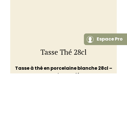
Espace Pro
Tasse Thé 28cl
Tasse à thé en porcelaine blanche 28cl –
Couleur Café
à partir de
Voir ce produit
2,50
€