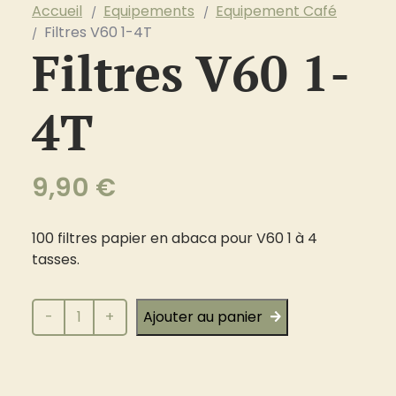
Accueil
Equipements
Equipement Café
Filtres V60 1-4T
Filtres V60 1-
4T
9,90
€
100 filtres papier en abaca pour V60 1 à 4
tasses.
quantité
-
+
Ajouter au panier
de
Filtres
V60
1-