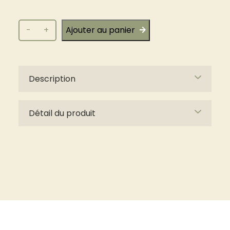
quantité
-
+
Ajouter au panier
de
Oolong
Caramel
Description
Détail du produit