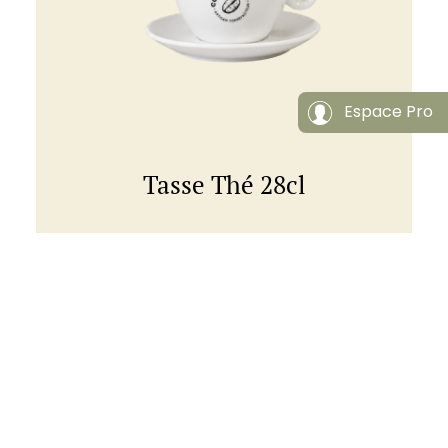
Espace Pro
Tasse Thé 28cl
Tasse à thé en porcelaine blanche 28cl –
Couleur Café
à partir de
Voir ce produit
2,50
€