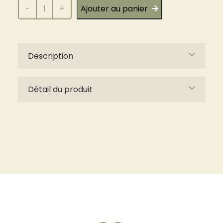
quantité
-
+
Ajouter au panier
de
La
demoiselle
du
Description
Mékong
Détail du produit