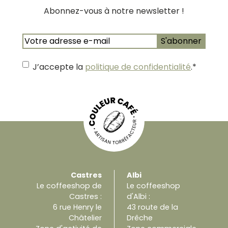
Abonnez-vous à notre newsletter !
E-
mail
*
J’accepte la
politique de confidentialité
.
*
Castres
Albi
Le coffeeshop de
Le coffeeshop
Castres :
d'Albi :
6 rue Henry le
43 route de la
Châtelier
Drêche